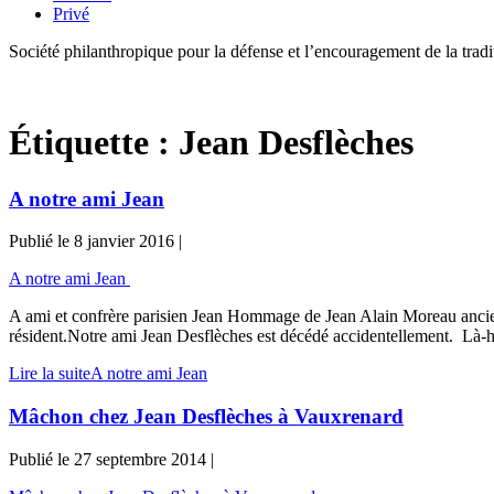
Privé
Société philanthropique pour la défense et l’encouragement de la tra
Étiquette :
Jean Desflèches
A notre ami Jean
Publié le
8 janvier 2016
|
A notre ami Jean
A ami et confrère parisien Jean Hommage de Jean Alain Moreau ancien 
résident.Notre ami Jean Desflèches est décédé accidentellement. Là-hau
Lire la suite
A notre ami Jean
Mâchon chez Jean Desflèches à Vauxrenard
Publié le
27 septembre 2014
|