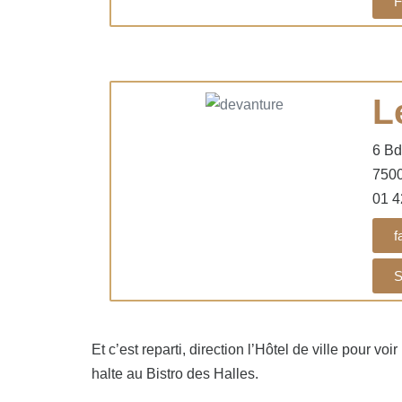
F
L
6 Bd
7500
01 4
f
S
Et c’est reparti, direction l’Hôtel de ville pour v
halte au Bistro des Halles.