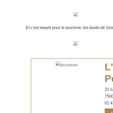
Et c’est reparti pour le tourisme, les bords de Se
L
P
22 r
7500
01 4