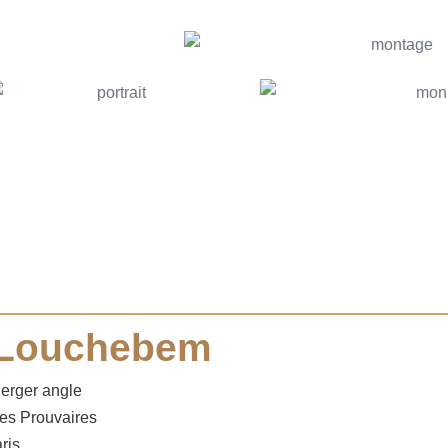
 Louchebem
erger angle
es Prouvaires
ris