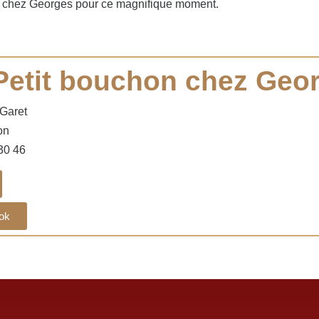
on chez Georges pour ce magnifique moment.
Petit bouchon chez Geo
Garet
on
30 46
ok