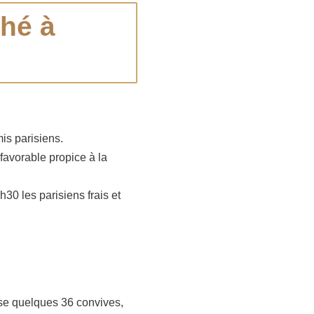
ché à
is parisiens.
favorable propice à la
30 les parisiens frais et
se quelques 36 convives,