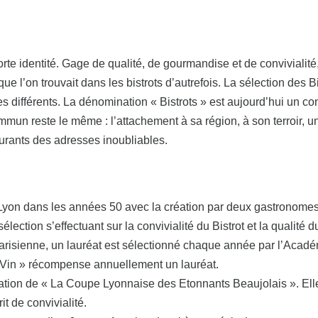
te identité. Gage de qualité, de gourmandise et de convivialité, 
 que l’on trouvait dans les bistrots d’autrefois. La sélection des B
s différents. La dénomination « Bistrots » est aujourd’hui un c
ommun reste le même : l’attachement à sa région, à son terroir, u
taurants des adresses inoubliables.
 Lyon dans les années 50 avec la création par deux gastronomes
lection s’effectuant sur la convivialité du Bistrot et la qualité 
arisienne, un lauréat est sélectionné chaque année par l’Acad
u Vin » récompense annuellement un lauréat.
éation de « La Coupe Lyonnaise des Etonnants Beaujolais ». Ell
t de convivialité.