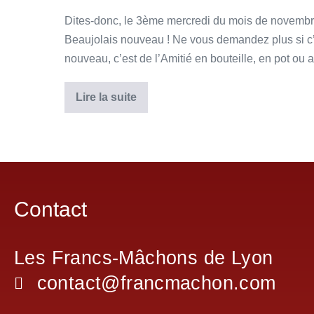
Dites-donc, le 3ème mercredi du mois de novembre, m
Beaujolais nouveau ! Ne vous demandez plus si c’es
nouveau, c’est de l’Amitié en bouteille, en pot ou a
Lire la suite
Contact
Les Francs-Mâchons de Lyon
contact@francmachon.com