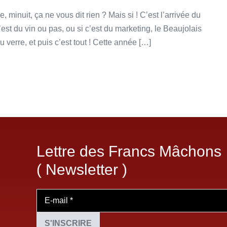
inuit, ça ne vous dit rien ? Mais si ! C’est l’arrivée du
t du vin ou pas, ou si c’est du marketing, le Beaujolais
u verre, et puis c’est tout ! Cette année […]
Lettre des Francs Mâchons
( Newsletter )