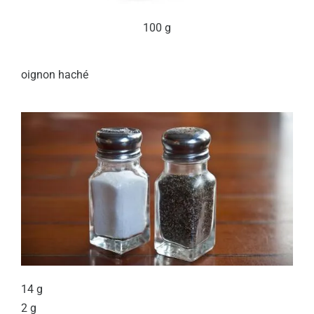
100 g
oignon haché
14 g
2 g